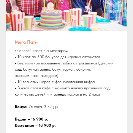
Мега Пати
•
часовой квест с аниматором
•
10 карт по 500 бонусов для игровых автоматов
•
безлимитное посещение любых аттракционов (детский
сад, батутная арена, батут горка, лабиринт,
экстрим-парк, автодром)
•
10 гелиевых шаров + фольгированная цифра
•
3 часа стол в кафе с момента начала праздника под
количество детей или аренда комнаты на 2 часа
Бонус:
2л сока, 3 пиццы
Будни – 16 900 р.
Выходные – 18 900 р.