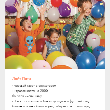
Лайт Пати
•
часовой квест с аниматором
•
игровая карта на 2000
бонусов имениннику
•
1 час посещения любых аттракционов (детский сад,
батутная арена, батут горка, лабиринт, экстрим-парк,