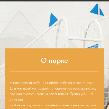
О парке
У нас каждый ребёнок найдёт себе занятие по душе.
Для малышей мы создали специальное пространство,
где они смогут играть и развиваться. Традиционные
скучные
«кубики-карусельки» заменили кинетическим песком,