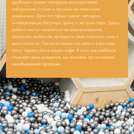
удобными зонами ожидания для родителей,
лабиринтом-сотами и прочими не типичными
решениями. Дети постарше оценят автодром,
интерактивную батутную арену и экстрим-парк. Здесь
ребята смогут покататься на электромашинах,
попрыгать на батуте, проверить свою ловкость, силу и
выносливость. После активных игр дети и взрослые
могут перекусить в нашем кафе. А если ваш ребёнок
отмечает день рождения, мы поможем организовать
незабываемый праздник.